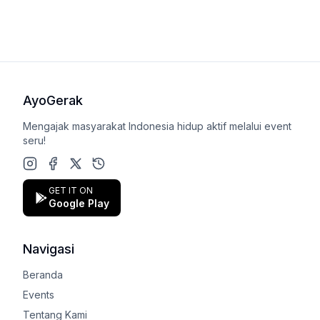
AyoGerak
Mengajak masyarakat Indonesia hidup aktif melalui event
seru!
Instagram
Facebook
X (Twitter)
Google Play Store
GET IT ON
Google Play
Navigasi
Beranda
Events
Tentang Kami