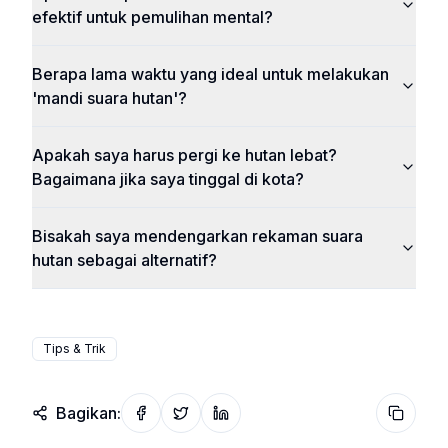
efektif untuk pemulihan mental?
Berapa lama waktu yang ideal untuk melakukan
'mandi suara hutan'?
Apakah saya harus pergi ke hutan lebat?
Bagaimana jika saya tinggal di kota?
Bisakah saya mendengarkan rekaman suara
hutan sebagai alternatif?
Tips & Trik
Bagikan:
Share on Facebook
Share on Twitter
Share on LinkedIn
Copy wi