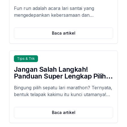
Fun run adalah acara lari santai yang
mengedepankan kebersamaan dan
kesenangan, bukan kecepatan semata.
Namun, tanpa tips memilih sepatu fun run
Baca artikel
yang tepat, kaki mudah pegal, lecet, bahkan
cedera.
Tips & Trik
Jangan Salah Langkah!
Panduan Super Lengkap Pilih
Sepatu Lari Marathon Sesuai
Bingung pilih sepatu lari marathon? Ternyata,
Jenis Telapak Kaki (Auto
bentuk telapak kakimu itu kunci utamanya!
Ngebut & Bebas Cedera!)
Temukan panduan super lengkap memilih
sepatu yang pas biar lari makin nyaman,
Baca artikel
ngebut, dan bebas cedera.