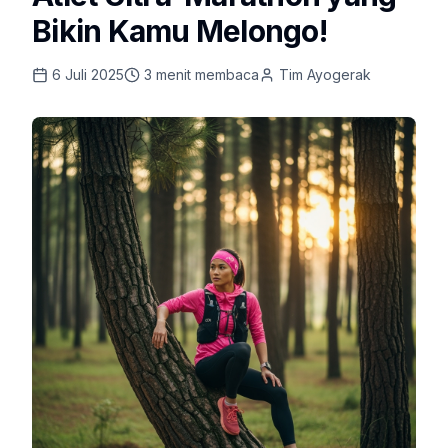
Bikin Kamu Melongo!
6 Juli 2025
3
menit membaca
Tim Ayogerak