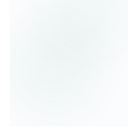
Berlangganan
kebijakan
privasi