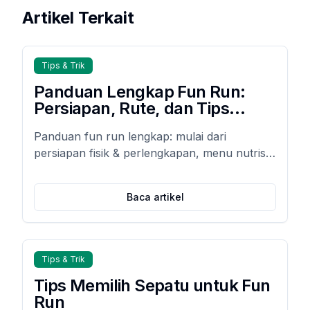
Artikel Terkait
Tips & Trik
Panduan Lengkap Fun Run:
Persiapan, Rute, dan Tips
Nutrisi
Panduan fun run lengkap: mulai dari
persiapan fisik & perlengkapan, menu nutrisi
pra-lari & pemulihan otot, hingga tips cegah
cedera agar lari Anda aman, optimal, dan
Baca artikel
menyenangkan.
Tips & Trik
Tips Memilih Sepatu untuk Fun
Run