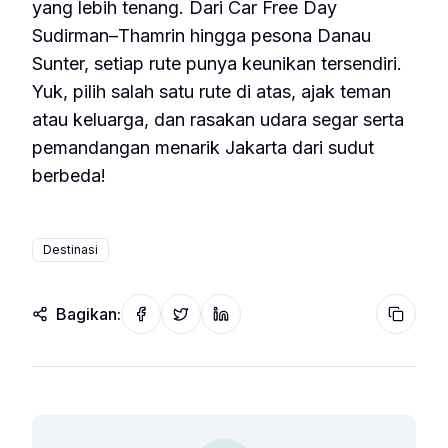
yang lebih tenang. Dari Car Free Day
Sudirman–Thamrin hingga pesona Danau
Sunter, setiap rute punya keunikan tersendiri.
Yuk, pilih salah satu rute di atas, ajak teman
atau keluarga, dan rasakan udara segar serta
pemandangan menarik Jakarta dari sudut
berbeda!
Destinasi
Bagikan:
Share on Facebook
Share on Twitter
Share on LinkedIn
Copy wi