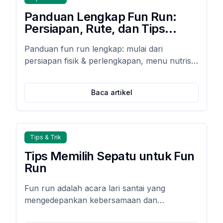
Panduan Lengkap Fun Run:
Persiapan, Rute, dan Tips
Nutrisi
Panduan fun run lengkap: mulai dari
persiapan fisik & perlengkapan, menu nutrisi
pra-lari & pemulihan otot, hingga tips cegah
cedera agar lari Anda aman, optimal, dan
Baca artikel
menyenangkan.
Tips & Trik
Tips Memilih Sepatu untuk Fun
Run
Fun run adalah acara lari santai yang
mengedepankan kebersamaan dan
kesenangan, bukan kecepatan semata.