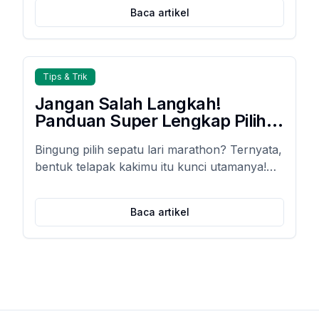
Namun, tanpa tips memilih sepatu fun run
Baca artikel
yang tepat, kaki mudah pegal, lecet, bahkan
cedera.
Tips & Trik
Jangan Salah Langkah!
Panduan Super Lengkap Pilih
Sepatu Lari Marathon Sesuai
Bingung pilih sepatu lari marathon? Ternyata,
Jenis Telapak Kaki (Auto
bentuk telapak kakimu itu kunci utamanya!
Ngebut & Bebas Cedera!)
Temukan panduan super lengkap memilih
sepatu yang pas biar lari makin nyaman,
Baca artikel
ngebut, dan bebas cedera.