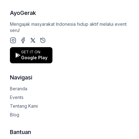
AyoGerak
Mengajak masyarakat Indonesia hidup aktif melalui event
seru!
Instagram
Facebook
X (Twitter)
Google Play Store
GET IT ON
Google Play
Navigasi
Beranda
Events
Tentang Kami
Blog
Bantuan