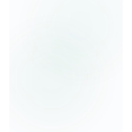
Berlangganan
kebijakan
privasi