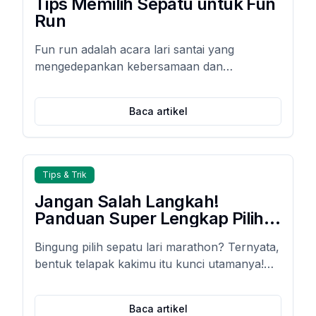
Tips Memilih Sepatu untuk Fun
Run
Fun run adalah acara lari santai yang
mengedepankan kebersamaan dan
kesenangan, bukan kecepatan semata.
Namun, tanpa tips memilih sepatu fun run
Baca artikel
yang tepat, kaki mudah pegal, lecet, bahkan
cedera.
Tips & Trik
Jangan Salah Langkah!
Panduan Super Lengkap Pilih
Sepatu Lari Marathon Sesuai
Bingung pilih sepatu lari marathon? Ternyata,
Jenis Telapak Kaki (Auto
bentuk telapak kakimu itu kunci utamanya!
Ngebut & Bebas Cedera!)
Temukan panduan super lengkap memilih
sepatu yang pas biar lari makin nyaman,
Baca artikel
ngebut, dan bebas cedera.