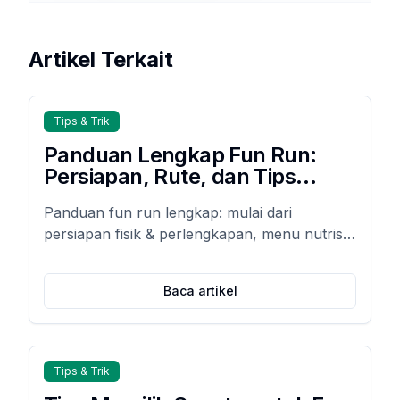
Artikel Terkait
Tips & Trik
Panduan Lengkap Fun Run:
Persiapan, Rute, dan Tips
Nutrisi
Panduan fun run lengkap: mulai dari
persiapan fisik & perlengkapan, menu nutrisi
pra-lari & pemulihan otot, hingga tips cegah
cedera agar lari Anda aman, optimal, dan
Baca artikel
menyenangkan.
Tips & Trik