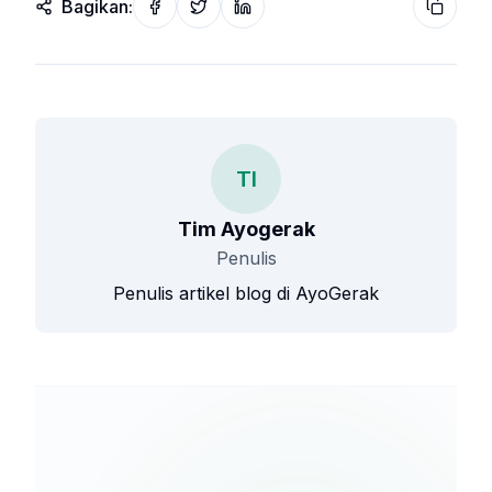
Bagikan:
Share on Facebook
Share on Twitter
Share on LinkedIn
Copy wi
TI
Tim Ayogerak
Penulis
Penulis artikel blog di AyoGerak