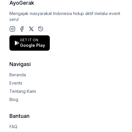
AyoGerak
Mengajak masyarakat Indonesia hidup aktif melalui event
seru!
Instagram
Facebook
X (Twitter)
Google Play Store
GET IT ON
Google Play
Navigasi
Beranda
Events
Tentang Kami
Blog
Bantuan
FAQ