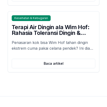
Kesehatan & Kebugaran
Terapi Air Dingin ala Wim Hof:
Rahasia Toleransi Dingin &
Peningkatan Imunitas (Bukan
Penasaran kok bisa Wim Hof tahan dingin
Cuma Buat Berani!)
ekstrem cuma pakai celana pendek? Ini dia
rahasia di balik Terapi Air Dingin yang bukan
cuma bikin kamu kuat mental, tapi juga
Baca artikel
meningkatkan imunitas dan bikin badan seger
buger!