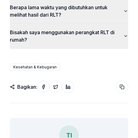
Berapa lama waktu yang dibutuhkan untuk
melihat hasil dari RLT?
Bisakah saya menggunakan perangkat RLT di
rumah?
Kesehatan & Kebugaran
Bagikan:
Share on Facebook
Share on Twitter
Share on LinkedIn
Copy wi
TI