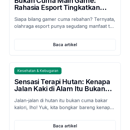
Bukan Cuma Main Game:
Rahasia Esport Tingkatkan
Kebugaran Kognitif &
Siapa bilang gamer cuma rebahan? Ternyata,
Koordinasi Motorikmu!
olahraga esport punya segudang manfaat tak
terduga untuk otak dan gerak tubuhmu. Yuk,
bongkar rahasia ilmiahnya!
Baca artikel
Kesehatan & Kebugaran
Sensasi Terapi Hutan: Kenapa
Jalan Kaki di Alam Itu Bukan
Sekadar Olahraga Biasa?
Jalan-jalan di hutan itu bukan cuma bakar
kalori, lho! Yuk, kita bongkar bareng kenapa
"forest bathing" bisa jadi resep ampuh buat
kesehatan fisik dan mentalmu. Siap-siap
Baca artikel
terkesima!