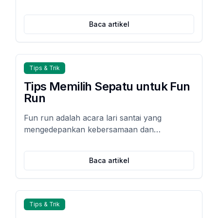
pra-lari & pemulihan otot, hingga tips cegah
cedera agar lari Anda aman, optimal, dan
Baca artikel
menyenangkan.
Tips & Trik
Tips Memilih Sepatu untuk Fun
Run
Fun run adalah acara lari santai yang
mengedepankan kebersamaan dan
kesenangan, bukan kecepatan semata.
Namun, tanpa tips memilih sepatu fun run
Baca artikel
yang tepat, kaki mudah pegal, lecet, bahkan
cedera.
Tips & Trik