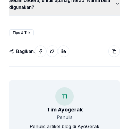
Selain cedera, untuk apa lagi terapi warna bisa
digunakan?
Tips & Trik
Bagikan:
Share on Facebook
Share on Twitter
Share on LinkedIn
Copy wi
TI
Tim Ayogerak
Penulis
Penulis artikel blog di AyoGerak