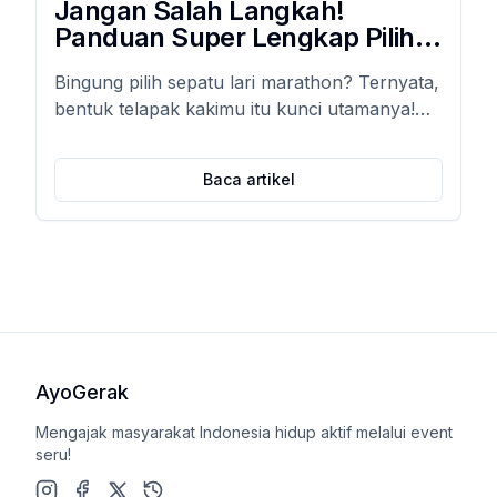
Jangan Salah Langkah!
Panduan Super Lengkap Pilih
Sepatu Lari Marathon Sesuai
Bingung pilih sepatu lari marathon? Ternyata,
Jenis Telapak Kaki (Auto
bentuk telapak kakimu itu kunci utamanya!
Ngebut & Bebas Cedera!)
Temukan panduan super lengkap memilih
sepatu yang pas biar lari makin nyaman,
Baca artikel
ngebut, dan bebas cedera.
AyoGerak
Mengajak masyarakat Indonesia hidup aktif melalui event
seru!