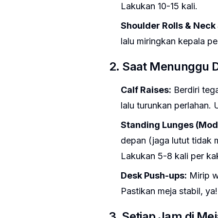
Lakukan 10-15 kali.
Shoulder Rolls & Neck
lalu miringkan kepala perl
2. Saat Menunggu D
Calf Raises:
Berdiri teg
lalu turunkan perlahan. U
Standing Lunges (Modi
depan (jaga lutut tidak m
Lakukan 5-8 kali per kak
Desk Push-ups:
Mirip w
Pastikan meja stabil, ya!
3. Setiap Jam di Mej