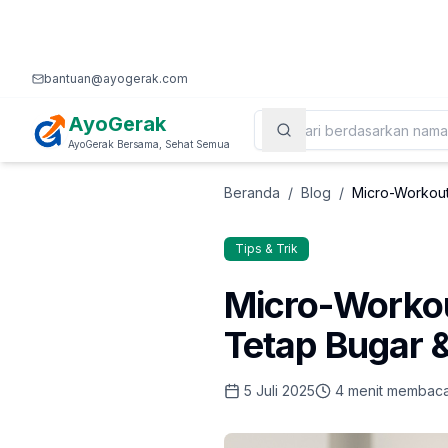
bantuan@ayogerak.com
AyoGerak
AyoGerak Bersama, Sehat Semua
Beranda
/
Blog
/
Micro-Workout
Tips & Trik
Micro-Workou
Tetap Bugar &
5 Juli 2025
4
menit membac