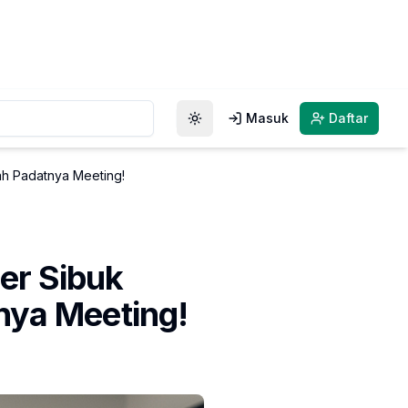
Masuk
Daftar
Toggle theme
ah Padatnya Meeting!
er Sibuk
nya Meeting!