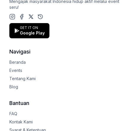
Mengajak masyarakat Indonesia hidup aktif melalui event
seru!
Instagram
Facebook
X (Twitter)
Google Play Store
GET IT ON
Google Play
Navigasi
Beranda
Events
Tentang Kami
Blog
Bantuan
FAQ
Kontak Kami
Syarat & Ketentuan