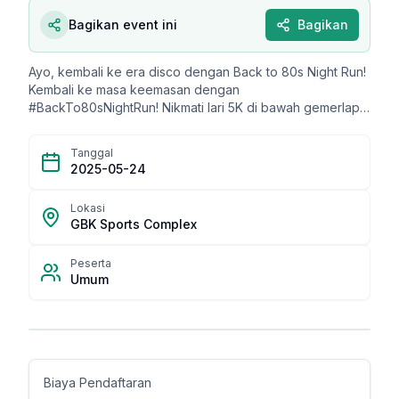
Bagikan event ini
Bagikan
Ayo, kembali ke era disco dengan Back to 80s Night Run!
Kembali ke masa keemasan dengan
#BackTo80sNightRun! Nikmati lari 5K di bawah gemerlap
lampu di malam hari. Setelah Lari, MC Alina Bramanto dan
Fazri Maulana akan menghentak suasana, sementara DJ
Tanggal
Berlari Berdendang akan mengiringi langkahmu dengan
2025-05-24
beat yang tak terlupakan. Jangan lewatkan kesempatan
untuk bernostalgia dan berolahraga! Jangan lupa follow
Lokasi
GBK Sports Complex
Peserta
Umum
Biaya Pendaftaran