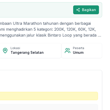
Bagikan
ombaan Ultra Marathon tahunan dengan berbagai
kami menghadirkan 5 kategori: 200K, 120K, 60K, 12K,
 menggunakan jalur klasik Bintaro Loop yang berada di
latan, atau lebih dikenal dengan nama Binloop, di
iki panjang sekitar 12KM. Binloop sudah dikenal
Lokasi
Peserta
orit bagi pelari dan pesepeda karena rutenya nyaman
Tangerang Selatan
Umum
i Bintaro Boulevard, melintasi Bintaro Xchange, 2
, Discovery, hingga Graha Raya.