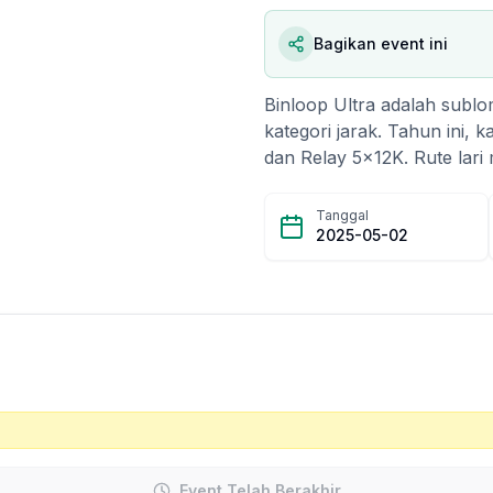
Bagikan event ini
Binloop Ultra adalah subl
kategori jarak. Tahun ini, 
dan Relay 5x12K. Rute lari
Bintaro Jaya, Tangerang Se
mana satu putarannya memil
Tanggal
sebagai tempat latihan fav
2025-05-02
dan aman. Jalurnya melewat
flyover, Kebayoran Square
Event Telah Berakhir