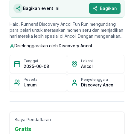
Bagikan event ini
Bagikan
Halo, Runners! Discovery Ancol Fun Run mengundang
para pelari untuk merasakan momen seru dan menjadikan
hari mereka lebih spesial di Ancol. Dengan mengenakan
sepatu lari dan mengajak teman-teman, kamu dapat
Diselenggarakan oleh:
Discovery Ancol
merayakan kebahagiaan bersama dalam acara ini.
Keseruan ini sayang untuk dilewatkan. Daftar sekarang
dan jadilah bagian dari pengalaman tak terlupakan!
Tanggal
Lokasi
2025-06-08
Ancol
Peserta
Penyelenggara
Umum
Discovery Ancol
Biaya Pendaftaran
Gratis