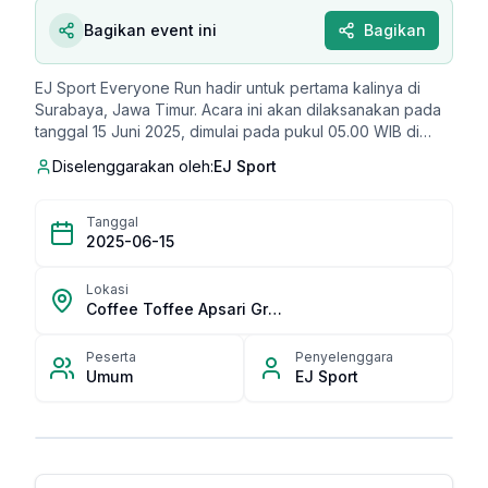
Bagikan event ini
Bagikan
EJ Sport Everyone Run hadir untuk pertama kalinya di
Surabaya, Jawa Timur. Acara ini akan dilaksanakan pada
tanggal 15 Juni 2025, dimulai pada pukul 05.00 WIB di
Coffee Toffee Apsari Grahadi. Acara ini diadakan untuk
Diselenggarakan oleh:
EJ Sport
merayakan semangat kebersamaan dan mencapai
kemenangan diri masing-masing. Peserta dapat mengikuti
keseruan ini dan merasakan suasana meriah di Kota
Tanggal
Pahlawan bersama EJ Sport. Slot peserta terbatas, jadi
2025-06-15
segera daftarkan diri Anda!
Lokasi
Coffee Toffee Apsari Grahadi
Peserta
Penyelenggara
Umum
EJ Sport