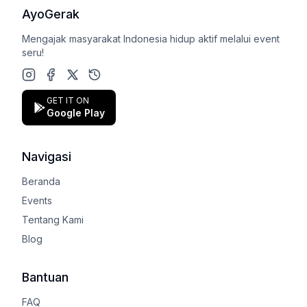
AyoGerak
Mengajak masyarakat Indonesia hidup aktif melalui event
seru!
Instagram
Facebook
X (Twitter)
Google Play Store
GET IT ON
Google Play
Navigasi
Beranda
Events
Tentang Kami
Blog
Bantuan
FAQ