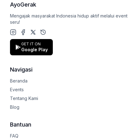
AyoGerak
Mengajak masyarakat Indonesia hidup aktif melalui event
seru!
Instagram
Facebook
X (Twitter)
Google Play Store
GET IT ON
Google Play
Navigasi
Beranda
Events
Tentang Kami
Blog
Bantuan
FAQ