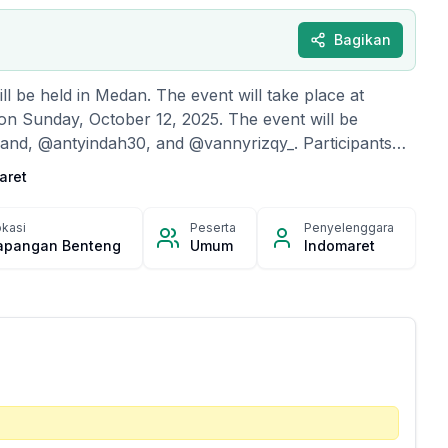
Bagikan
l be held in Medan. The event will take place at
 Sunday, October 12, 2025. The event will be
and, @antyindah30, and @vannyrizqy_. Participants
active door prizes including a motorcycle, smart TV,
aret
t shopping vouchers.
kasi
Peserta
Penyelenggara
apangan Benteng
Umum
Indomaret