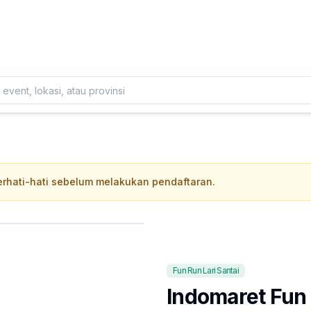
Daftarkan Eventmu Sekarang
Tambah Event
 berhati-hati sebelum melakukan pendaftaran.
Fun Run Lari Santai
Indomaret Fun