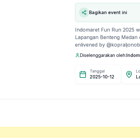
Bagikan event ini
Indomaret Fun Run 2025 wil
Lapangan Benteng Medan on
enlivened by @kopraljonob
have the chance to win attr
Diselenggarakan oleh:
Indom
smart watch, and Indomare
Tanggal
Lo
2025-10-12
L