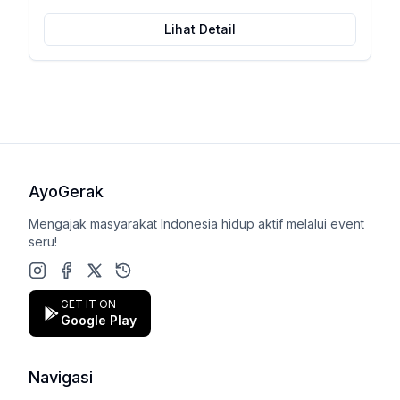
Lihat Detail
AyoGerak
Mengajak masyarakat Indonesia hidup aktif melalui event
seru!
Instagram
Facebook
X (Twitter)
Google Play Store
GET IT ON
Google Play
Navigasi