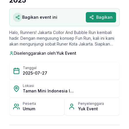
2025
Bagikan event ini
Bagikan
Halo, Runners! Jakarta Collor And Bubble Run kembali
hadir. Dengan mengusung konsep Fun Run, kali ini kami
akan mengunjungi sobat Runer Kota Jakarta. Siapkan
dirimu untuk bersama-sama memeriahkan event ini pada
Diselenggarakan oleh:
Yuk Event
hari minggu 27 Juli 2025 di Taman Mini Indonesia Indah
(TMII), Jakarta Timur. Bubble Up! Color On! Let's Run!
Tanggal
2025-07-27
Lokasi
Taman Mini Indonesia Indah (TMII)
Peserta
Penyelenggara
Umum
Yuk Event