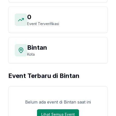
0
Event Terverifikasi
Bintan
Kota
Event Terbaru di
Bintan
Belum ada event di
Bintan
saat ini
Lihat Semua Event