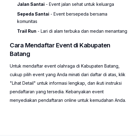
Jalan Santai
- Event jalan sehat untuk keluarga
Sepeda Santai
- Event bersepeda bersama
komunitas
Trail Run
- Lari di alam terbuka dan medan menantang
Cara Mendaftar Event di
Kabupaten
Batang
Untuk mendaftar event olahraga di
Kabupaten Batang
,
cukup pilih event yang Anda minati dari daftar di atas, klik
"Lihat Detail" untuk informasi lengkap, dan ikuti instruksi
pendaftaran yang tersedia. Kebanyakan event
menyediakan pendaftaran online untuk kemudahan Anda.