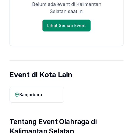
Belum ada event di
Kalimantan
Selatan
saat ini
Lihat Semua Event
Event di Kota Lain
Banjarbaru
Tentang Event Olahraga di
Kalimantan Selatan