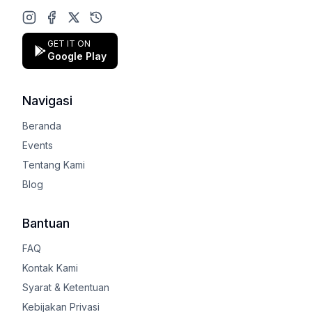
Instagram
Facebook
X (Twitter)
Google Play Store
GET IT ON
Google Play
Navigasi
Beranda
Events
Tentang Kami
Blog
Bantuan
FAQ
Kontak Kami
Syarat & Ketentuan
Kebijakan Privasi