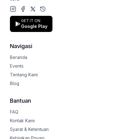
Instagram
Facebook
X (Twitter)
Google Play Store
GET IT ON
Google Play
Navigasi
Beranda
Events
Tentang Kami
Blog
Bantuan
FAQ
Kontak Kami
Syarat & Ketentuan
Kebijakan Privasi