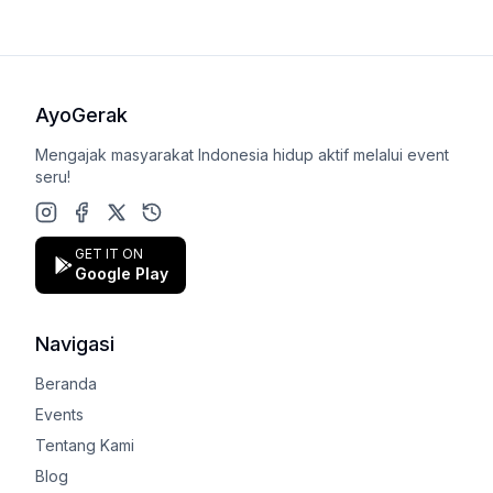
AyoGerak
Mengajak masyarakat Indonesia hidup aktif melalui event
seru!
Instagram
Facebook
X (Twitter)
Google Play Store
GET IT ON
Google Play
Navigasi
Beranda
Events
Tentang Kami
Blog