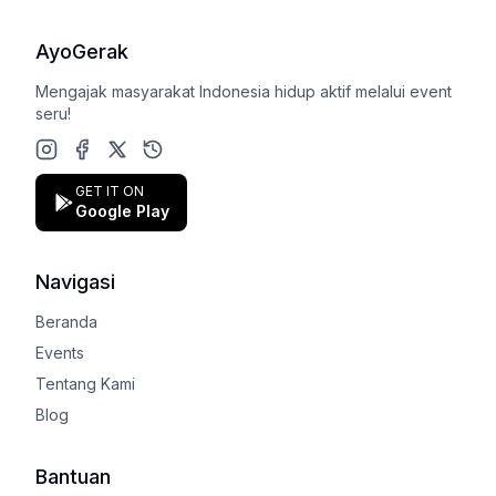
AyoGerak
Mengajak masyarakat Indonesia hidup aktif melalui event
seru!
Instagram
Facebook
X (Twitter)
Google Play Store
GET IT ON
Google Play
Navigasi
Beranda
Events
Tentang Kami
Blog
Bantuan