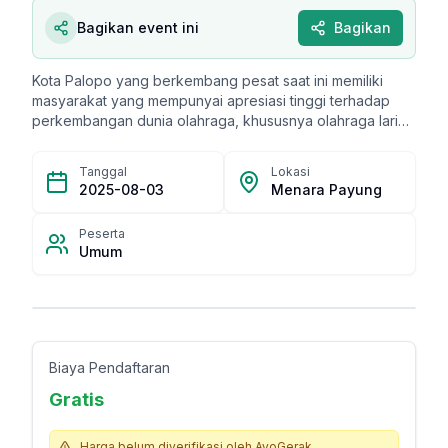
Bagikan event ini
Bagikan
Kota Palopo yang berkembang pesat saat ini memiliki
masyarakat yang mempunyai apresiasi tinggi terhadap
perkembangan dunia olahraga, khususnya olahraga lari
yang menempati posisi penting dalam kehidupan sehari-
hari masyarakat. Hal ini ditunjukkan dengan semakin
Tanggal
Lokasi
bertambahnya komunitas lari diberbagai sudut kota.
2025-08-03
Menara Payung
Peningkatan minat masyarakat terhadap olahraga ini
sendiri tentu harus diimbangi dengan peningkatan event
Peserta
dan atau turnamen turnamen olahraga lari. Menghadapi
Umum
fenomena ini, klub, komunitas, maupun penggemar
olahraga lari memerlukan wadah yang representatif agar
mereka dapat melakukan kegiatan lari yang terukur,
meningkatkan prestasi, meningkatkan kebugaran fisik,
sekaligus bisa mengolah rasa dengan berekreasi.Jangan
lupa follow.
Biaya Pendaftaran
Gratis
Harga belum diverifikasi oleh AyoGerak.