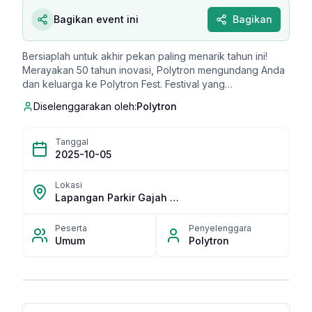
Bagikan event ini
Bagikan
Bersiaplah untuk akhir pekan paling menarik tahun ini!
Merayakan 50 tahun inovasi, Polytron mengundang Anda
dan keluarga ke Polytron Fest. Festival yang
menggabungkan olahraga, hiburan, kelezatan kuliner, dan
Diselenggarakan oleh:
Polytron
teknologi dalam satu perayaan besar. Always On. Made
For You.
Tanggal
2025-10-05
Lokasi
Lapangan Parkir Gajah Mada Plaza
Peserta
Penyelenggara
Umum
Polytron