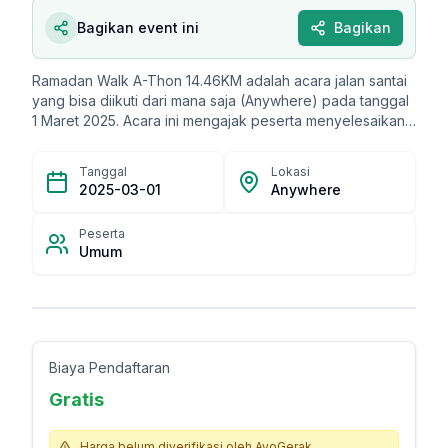
Bagikan event ini
Bagikan
Ramadan Walk A-Thon 14.46KM adalah acara jalan santai
yang bisa diikuti dari mana saja (Anywhere) pada tanggal
1 Maret 2025. Acara ini mengajak peserta menyelesaikan
jarak 14.46 kilometer sebagai bentuk partisipasi di bulan
Ramadan, menjadikannya unik karena fleksibilitas lokasi
Tanggal
Lokasi
dan momen pelaksanaannya.
2025-03-01
Anywhere
Peserta
Umum
Biaya Pendaftaran
Gratis
Harga belum diverifikasi oleh AyoGerak.