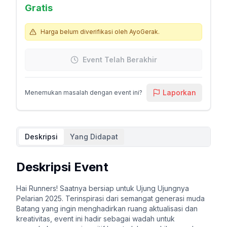
Gratis
Harga belum diverifikasi oleh AyoGerak.
Event Telah Berakhir
Laporkan
Menemukan masalah dengan event ini?
Deskripsi
Yang Didapat
Deskripsi Event
Hai Runners! Saatnya bersiap untuk Ujung Ujungnya
Pelarian 2025. Terinspirasi dari semangat generasi muda
Batang yang ingin menghadirkan ruang aktualisasi dan
kreativitas, event ini hadir sebagai wadah untuk