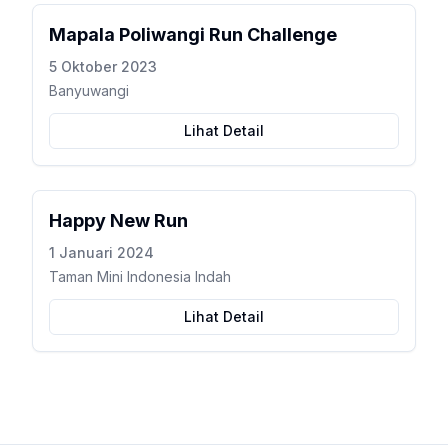
Mapala Poliwangi Run Challenge
5 Oktober 2023
Banyuwangi
Lihat Detail
Happy New Run
1 Januari 2024
Taman Mini Indonesia Indah
Lihat Detail