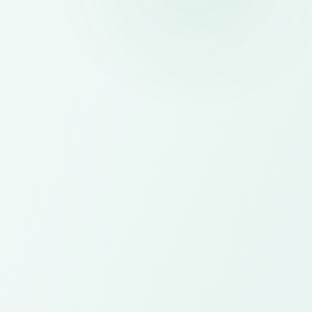
Website
Landing page, company profile, dan website
event