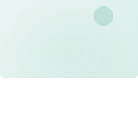
proposal penawaran dari tim kami
Pengiriman Cepat
Kami menjamin ketepatan waktu produksi dan
pengiriman ke seluruh Indonesia