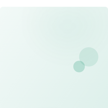
Desain Kustom
Tim desainer profesional kami siap membantu
mewujudkan kebutuhan visual Anda
Konsultasi dan Desain Gratis
Konsultasikan kebutuhan dan dapatkan