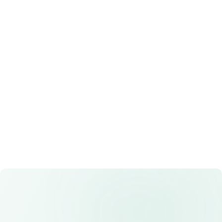
Rp 8.100
Rp 9.000
4.6
Lihat Detail
(
253
)