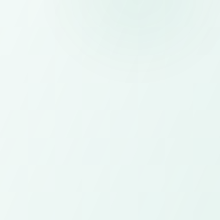
Website
Landing page, company profile, dan website
event