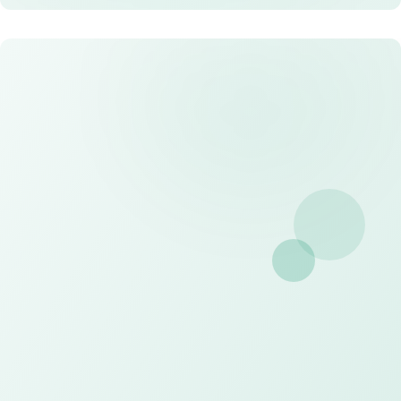
Desain Kustom
Tim desainer profesional kami siap membantu
mewujudkan kebutuhan visual Anda
Konsultasi dan Desain Gratis