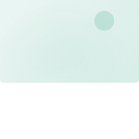
Konsultasikan kebutuhan dan dapatkan
proposal penawaran dari tim kami
Pengiriman Cepat
Kami menjamin ketepatan waktu produksi dan
pengiriman ke seluruh Indonesia