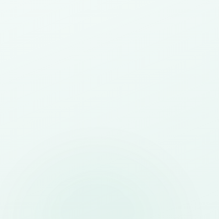
Website
Landing page, company profile, d
website event