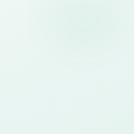
istem
istem pendaftaran online dan
anajemen event