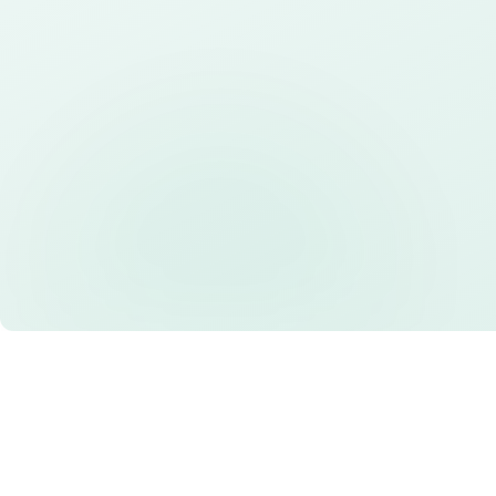
Konsultasi dan Desain Grat
Konsultasikan kebutuhan dan d
kami
Pengiriman Cepat
Kami menjamin ketepatan waktu
Indonesia