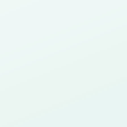
Aplikasi
S
an
Aplikasi mobile dan web untuk
S
event dan bisnis
m