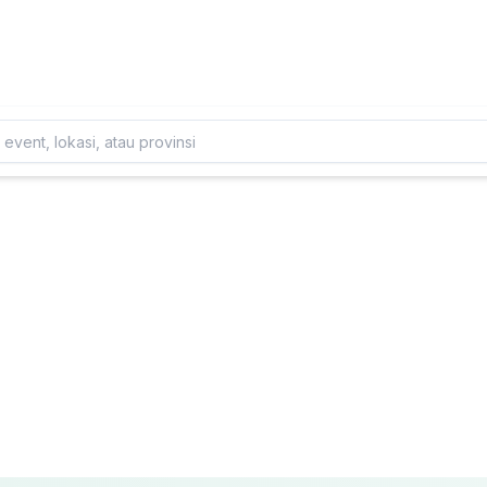
Daftarkan Eventmu Sekarang
Tambah Event