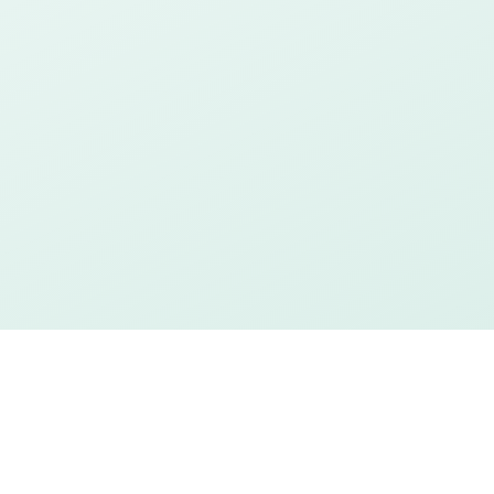
is
apatkan proposal penawaran dari tim
 produksi dan pengiriman ke seluruh