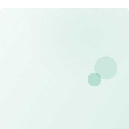
Desain Kustom
Tim desainer profesional kami siap membantu
mewujudkan kebutuhan visual Anda
Konsultasi dan Desain Gratis
Konsultasikan kebutuhan dan dapatkan