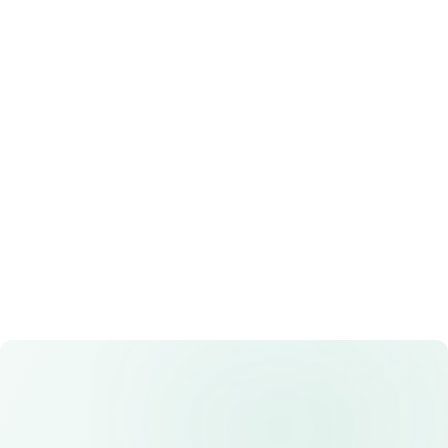
Rp 8.100
Rp 9.000
4.6
Lihat Detail
(
253
)