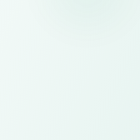
Website
Landing page, company profile, dan website
event