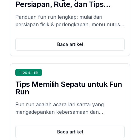
Persiapan, Rute, dan Tips
Nutrisi
Panduan fun run lengkap: mulai dari
persiapan fisik & perlengkapan, menu nutrisi
pra-lari & pemulihan otot, hingga tips cegah
cedera agar lari Anda aman, optimal, dan
Baca artikel
menyenangkan.
Tips & Trik
Tips Memilih Sepatu untuk Fun
Run
Fun run adalah acara lari santai yang
mengedepankan kebersamaan dan
kesenangan, bukan kecepatan semata.
Namun, tanpa tips memilih sepatu fun run
Baca artikel
yang tepat, kaki mudah pegal, lecet, bahkan