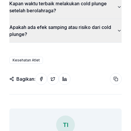
Kapan waktu terbaik melakukan cold plunge
setelah berolahraga?
Apakah ada efek samping atau risiko dari cold
plunge?
Kesehatan Atlet
Bagikan:
Share on Facebook
Share on Twitter
Share on LinkedIn
Copy wi
TI